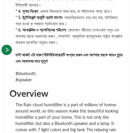
দীর্ঘস্থায়ী ব্যবহার।
* 4. সুপার নিঃশব্দ:
একদম নিরবভাবে কাজ করে, যা পরিবেশকে শান্ত রাখে।
*
5. ইন্টেলিজেন্ট অ্যান্টি-ড্রাই ফাংশন
: স্বয়ংক্রিয়ভাবে বন্ধ হয়ে যায়, অতিরিক্ত
গরম হওয়া বা শুষ্কতা প্রতিরোধ করে।
* 6. আধ্যাত্মিক ও প্রশান্তিময় পরিবেশ:
কোরআন শরীফের তেলাওয়াত শুনুন এবং
আপনার ঘরকে বরকতময় করুন , পাশাপাশি প্রাকৃতিক মনোমুগ্ধকর সাউন্ড ইফেক্টের
মাধ্যমে প্রশান্তি অনুভব করুন।
তাই আজই এই দারুণ হিউমিডিফায়ারটি সংগ্রহ করুন এবং আপনার ঘরকে আরও সুন্দর
এবং বরকতময় করে তুলুন!
#bluetooth.
#speaker.
Overview
The Rain cloud humidifier is a part of millions of homes
around world, so this season make this beautiful looking
humidifier a part of your home. This is not only the
humidifier, but also a Bluetooth speaker and a lamp. It
comes with 7 light colors and big tank The relaxing rain