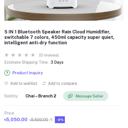
5 IN 1 Bluetooth Speaker Rain Cloud Humidifier,
switchable 7 colors, 450ml capacity super quiet,
intelligent anti-dry function
(0 reviews)
Estimate Shipping Time:
3 Days
Product Inquiry
Add to wishlist
Add to compare
Sold by
Chai – Branch 2
Message Seller
Price
৳5,050.00
৳5,500.00
/1
-8%