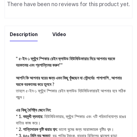
There have been no reviews for this product yet.
Description
Video
" ৫-ইন-১ ব্লুটুথ স্পিকার রেইন ক্লাউড হিউমিডিফায়ার দিয়ে আপনার ঘরকে
বরকতময় এবং প্রশান্তিময় করুন""
আপনি কি আপনার ঘরের জন্য এমন কিছু খুঁজছেন যা সৌন্দর্যের পাশাপাশি , আপনার
ঘরকে বরকতময় করে তুলবে ?
তাহলে ৫-ইন-১ ব্লুটুথ স্পিকার রেইন ক্লাউড হিউমিডিফায়ারই আপনার হবে সঠিক
পছন্দ।
এর কিছু বৈশিষ্ট্য জেনে নিন:
* 1. বহুমুখী ব্যবহার:
হিউমিডিফায়ার, ব্লুটুথ স্পিকার এবং ৭টি পরিবর্তনযোগ্য রঙের
বাতির কাজ করে।
*
2. শান্তিদায়ক বৃষ্টি ঝরার শব্দ:
ভালো ঘুমের জন্য আরামদায়ক বৃষ্টির শব্দ।
* 3. ৪৫০ মিলি বড় ক্ষমতা
: বড় পানির ট্যাংক, বারবার রিফিলের ঝামেলা ছাড়া