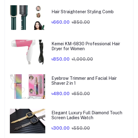
Hair Straightener Styling Comb
৳660.00
৳850.00
Kemei KM-6830 Professional Hair
Dryer for Women
৳850.00
৳1,000.00
Eyebrow Trimmer and Facial Hair
Shaver 2 in 1
৳480.00
৳650.00
Elegant Luxury Full Diamond Touch
Screen Ladies Watch
৳300.00
৳550.00