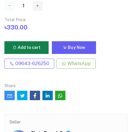
Total Price
৳330.00
Add to cart
Buy Now
09643-626250
WhatsApp
Share
Seller