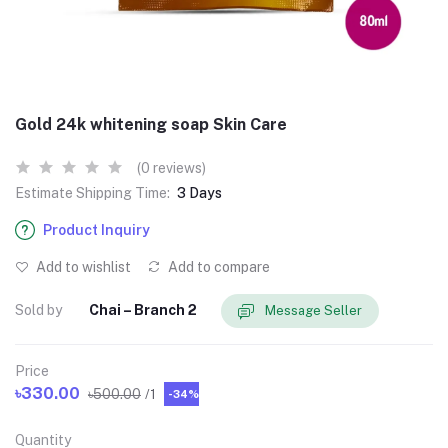
Gold 24k whitening soap Skin Care
(0 reviews)
Estimate Shipping Time:
3 Days
Product Inquiry
Add to wishlist
Add to compare
Sold by
Chai – Branch 2
Message Seller
Price
৳330.00
৳500.00
/1
-34%
Quantity