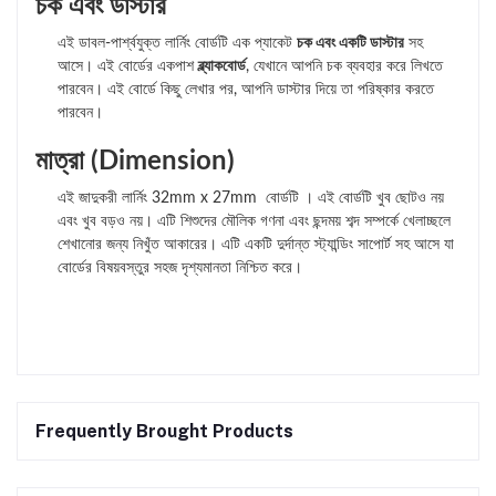
চক এবং ডাস্টার
এই ডাবল-পার্শ্বযুক্ত লার্নিং বোর্ডটি এক প্যাকেট
চক এবং একটি ডাস্টার
সহ
আসে। এই বোর্ডের একপাশ
ব্ল্যাকবোর্ড
, যেখানে আপনি চক ব্যবহার করে লিখতে
পারবেন। এই বোর্ডে কিছু লেখার পর, আপনি ডাস্টার দিয়ে তা পরিষ্কার করতে
পারবেন।
মাত্রা (Dimension)
এই জাদুকরী লার্নিং 32mm x 27mm বোর্ডটি । এই বোর্ডটি খুব ছোটও নয়
এবং খুব বড়ও নয়। এটি শিশুদের মৌলিক গণনা এবং ছন্দময় শব্দ সম্পর্কে খেলাচ্ছলে
শেখানোর জন্য নিখুঁত আকারের। এটি একটি দুর্দান্ত স্ট্যান্ডিং সাপোর্ট সহ আসে যা
বোর্ডের বিষয়বস্তুর সহজ দৃশ্যমানতা নিশ্চিত করে।
Frequently Brought Products