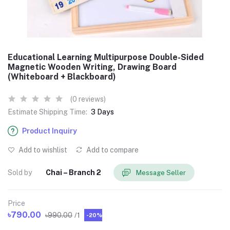
Educational Learning Multipurpose Double-Sided
Magnetic Wooden Writing, Drawing Board
(Whiteboard + Blackboard)
(0 reviews)
Estimate Shipping Time:
3 Days
Product Inquiry
Add to wishlist
Add to compare
Sold by
Chai – Branch 2
Message Seller
Price
৳790.00
৳990.00
/1
-20%