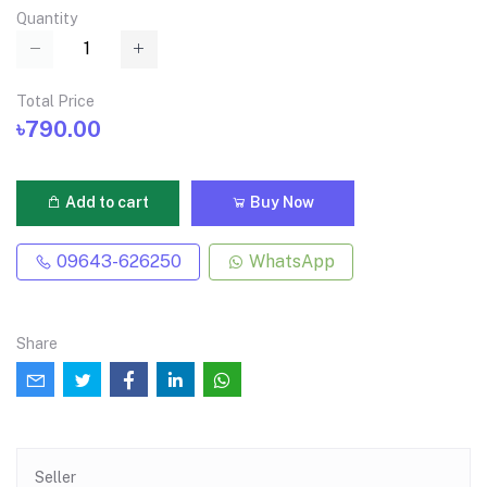
Quantity
Total Price
৳790.00
Add to cart
Buy Now
09643-626250
WhatsApp
Share
Seller