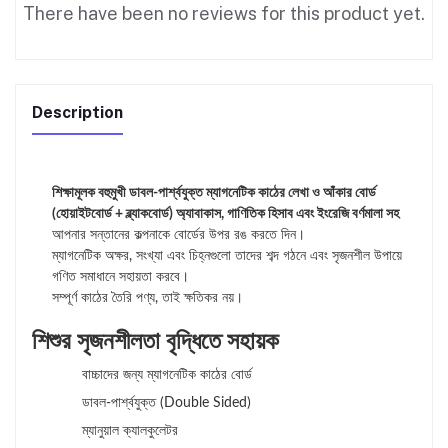
There have been no reviews for this product yet.
Description
শিক্ষামূলক বহুমুখী ডাবল-পার্শ্বযুক্ত ম্যাগনেটিক কাঠের লেখা ও আঁকার বোর্ড
(হোয়াইটবোর্ড + ব্ল্যাকবোর্ড) অ্যাবাকাস, গাণিতিক হিসাব এবং ইংরেজি বর্ণমালা সহ
আপনার সন্তানের কল্পনাকে বোর্ডের উপর রঙ করতে দিন।
ম্যাগনেটিক অক্ষর, সংখ্যা এবং চিহ্নগুলো তাদের শব্দ গঠনে এবং সৃজনশীল উপায়ে
গণিত সমাধানে সহায়তা করবে।
সম্পূর্ণ কাঠের তৈরি পণ্য, তাই ক্ষতিকর নয়।
শিশুর সৃজনশীলতা বৃদ্ধিতে সহায়ক
বাচ্চাদের জন্য ম্যাগনেটিক কাঠের বোর্ড
ডাবল-পার্শ্বযুক্ত (Double Sided)
ম্যানুয়াল ক্যালকুলেটর