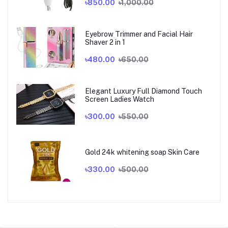
৳850.00
৳1,000.00
Eyebrow Trimmer and Facial Hair
Shaver 2 in 1
৳480.00
৳650.00
Elegant Luxury Full Diamond Touch
Screen Ladies Watch
৳300.00
৳550.00
Gold 24k whitening soap Skin Care
৳330.00
৳500.00