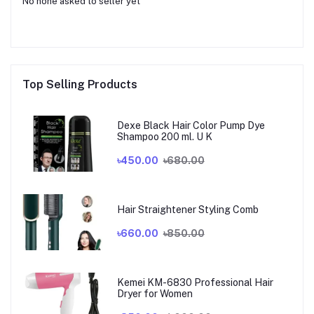
No none asked to seller yet
Top Selling Products
Dexe Black Hair Color Pump Dye
Shampoo 200 ml. U K
৳450.00
৳680.00
Hair Straightener Styling Comb
৳660.00
৳850.00
Kemei KM-6830 Professional Hair
Dryer for Women