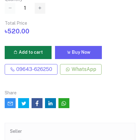
Total Price
৳520.00
Add to cart
Buy Now
09643-626250
WhatsApp
Share
Seller