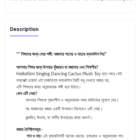
Description
"" শিশুদের জন্য সেরা সঙ্গী: মজাদার গানের ও নাচের ক্যাকটাস টয়!"
আপনার শিশুর জন্য উপহার খুঁজছেন যা মজাদার এবং শিক্ষণীয়?
HelloKimi Singing Dancing Cactus Plush Toy হতে পারে সেই
পারফেক্ট চয়েস! এই চার্জযোগ্য ক্যাকটাস টয়টি শুধু দেখতে মজার নয়,
এটি শিশুদের জন্য আনন্দদায়ক সঙ্গী হয়ে উঠবে।
কেন এটি সেরা?
আপনার শিশুকে সৃজনশীল ও আনন্দদায়ক সময় কাটানোর সুযোগ দেয়।
ঘর সাজানোর মজার একটি উপকরণ হিসেবেও এটি সেরা।
জন্মদিন, উৎসব, বা পার্টির উপহারের জন্য আদর্শ।
মজার বৈশিষ্ট্যসমূহ:-
গান ও নাচ:
এই ক্যাকটাসটি অনেক ধরনের চমৎকার ও আনন্দদায়ক গান