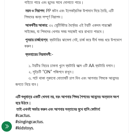
গাইতে পারে এবং ছন্দের সাথে দোলাতে পারে।
নরম ও নিরাপদ:
PP কটন এবং ইলেকট্রনিক উপাদান দিয়ে তৈরি, এটি
শিশুদের জন্য সম্পূর্ণ নিরাপদ।
আকর্ষণীয় আকার:
৩২ সেন্টিমিটার দৈর্ঘ্যের এই টয়টি একদম পারফেক্ট
সাইজের, যা শিশুদের খেলার সময় সহজেই ধরে রাখতে পারবে।
পুনরায় চার্জযোগ্য:
ব্যাটারির ঝামেলা নেই, চার্জ করে দীর্ঘ সময় ধরে উপভোগ
করুন।
ব্যবহারের নিয়মাবলী:-
১. টয়টির নিচের ঢাকনা খুলে ব্যাটারি বক্সে ৩টি AA ব্যাটারি বসান।
২. সুইচটি “ON” পজিশনে রাখুন।
৩. পটে থাকা লুকানো বোতামটি চাপ দিন এবং আপনার শিশুকে আনন্দের
জগতে নিয়ে যান।
এটি শুধুমাত্র একটি খেলনা নয়, বরং আপনার শিশুর শৈশবের আনন্দের অন্যতম অংশ
হয়ে উঠবে।
তাই এখনই অর্ডার করুন এবং আপনার সন্তানের মুখে হাসি ফোটান!
#cactus.
#singingcactus.
#kidstoys.