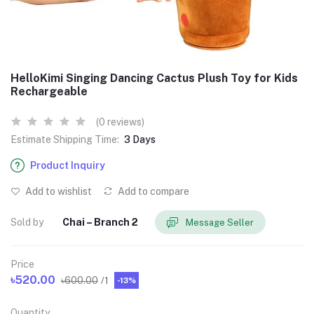
HelloKimi Singing Dancing Cactus Plush Toy for Kids
Rechargeable
(0 reviews)
Estimate Shipping Time:
3 Days
Product Inquiry
Add to wishlist
Add to compare
Sold by
Chai – Branch 2
Message Seller
Price
৳520.00
৳600.00
/1
-13%
Quantity