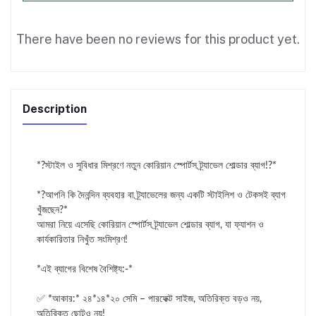
There have been no reviews for this product yet.
Description
*?স্টাইল ও সুবিধার মিশ্রণে নতুন কোরিয়ান স্পোর্টস ট্র্যাভেল শোল্ডার ব্যাগ!?*
*?️আপনি কি দৈনন্দিন ব্যবহার বা ট্র্যাভেলের জন্য একটি স্টাইলিশ ও টেকসই ব্যাগ
খুঁজছেন?*
আমরা নিয়ে এসেছি কোরিয়ান স্পোর্টস ট্র্যাভেল শোল্ডার ব্যাগ, যা ফ্যাশন ও
কার্যকারিতার নিখুঁত সংমিশ্রণ!
*এই ব্যাগের বিশেষ বৈশিষ্ট্য:-*
✅ *আকার:* ২৪*১৪*২০ সেমি – পারফেক্ট সাইজ, অতিরিক্ত বড়ও নয়,
অতিরিক্ত ছোটও নয়!