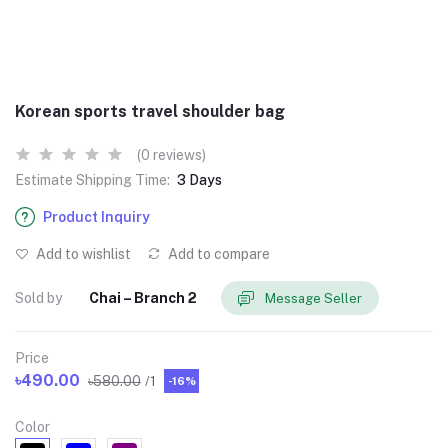
Korean sports travel shoulder bag
(0 reviews)
Estimate Shipping Time:
3 Days
Product Inquiry
Add to wishlist
Add to compare
Sold by
Chai – Branch 2
Message Seller
Price
৳490.00
৳580.00
/1
-16%
Color