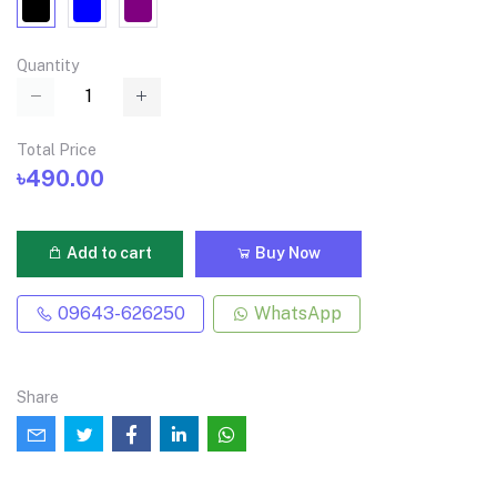
Quantity
Total Price
৳490.00
Add to cart
Buy Now
09643-626250
WhatsApp
Share