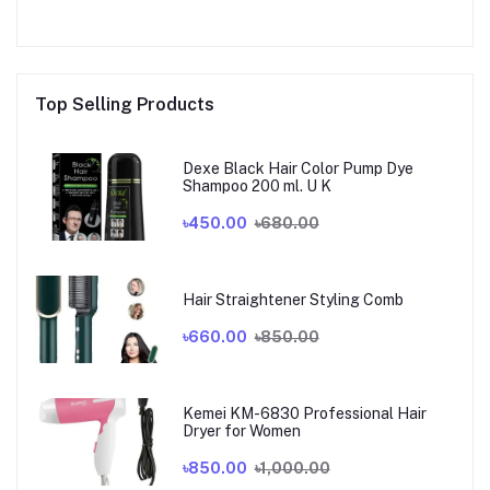
Top Selling Products
Dexe Black Hair Color Pump Dye
Shampoo 200 ml. U K
৳450.00
৳680.00
Hair Straightener Styling Comb
৳660.00
৳850.00
Kemei KM-6830 Professional Hair
Dryer for Women
৳850.00
৳1,000.00