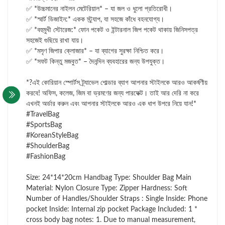
✅ *উচ্চমানের নাইলন মেটেরিয়াল* – যা জল ও ধুলো প্রতিরোধী।
✅ *স্মার্ট ডিজাইন:* একক স্ট্র্যাপ, যা সহজে কাঁধে বহনযোগ্য।
✅ *বহুমুখী স্টোরেজ:* ফোন পকেট ও ইন্টারনাল জিপ পকেট থাকায় জিনিসপত্র
সহজেই গুছিয়ে রাখা যায়।
✅ *মসৃণ জিপার ক্লোজার* – যা ব্যাগের সুরক্ষা নিশ্চিত করে।
✅ *সফট কিন্তু মজবুত* – দৈনন্দিন ব্যবহারের জন্য উপযুক্ত।
*?এই কোরিয়ান স্পোর্টস ট্র্যাভেল শোল্ডার ব্যাগ আপনার স্টাইলকে আরও আকর্ষণীয়
করবে! অফিস, কলেজ, জিম বা ভ্রমণের জন্য পারফেক্ট। তাই আর দেরি না করে
এখনই অর্ডার করুন এবং আপনার স্টাইলকে আরও এক ধাপ উপরে নিয়ে যান!*
#TravelBag
#SportsBag
#KoreanStyleBag
#ShoulderBag
#FashionBag
Size: 24*14*20cm Handbag Type: Shoulder Bag Main
Material: Nylon Closure Type: Zipper Hardness: Soft
Number of Handles/Shoulder Straps : Single Inside: Phone
pocket Inside: Internal zip pocket Package Included: 1 *
cross body bag notes: 1. Due to manual measurement,