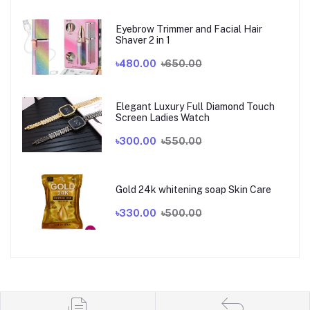
Eyebrow Trimmer and Facial Hair
Shaver 2 in 1
৳480.00
৳650.00
Elegant Luxury Full Diamond Touch
Screen Ladies Watch
৳300.00
৳550.00
Gold 24k whitening soap Skin Care
৳330.00
৳500.00