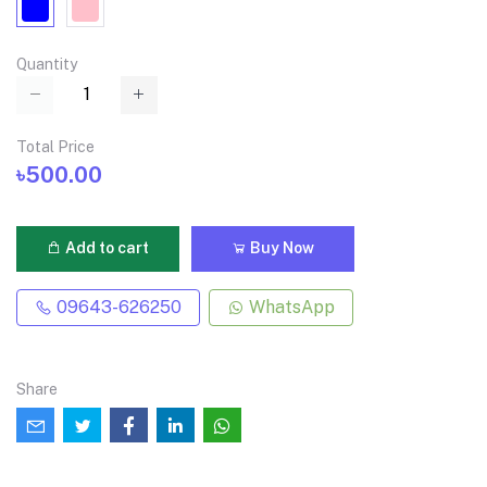
Quantity
Total Price
৳500.00
Add to cart
Buy Now
09643-626250
WhatsApp
Share