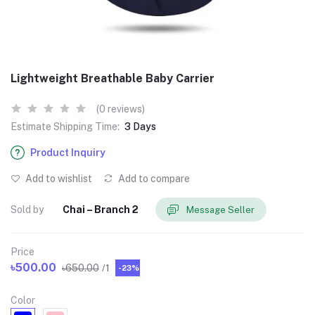
Lightweight Breathable Baby Carrier
(0 reviews)
Estimate Shipping Time:
3 Days
Product Inquiry
Add to wishlist
Add to compare
Sold by
Chai – Branch 2
Message Seller
Price
৳500.00
৳650.00
/1
-23%
Color