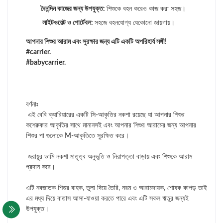
দৈনন্দিন কাজের জন্য উপযুক্ত:
শিশুকে বহন করেও কাজ করা সহজ।
লাইটওয়েট ও পোর্টেবল:
সহজে বহনযোগ্য যেকোনো জায়গায়।
আপনার শিশুর আরাম এবং সুরক্ষার জন্য এটি একটি অপরিহার্য সঙ্গী!
#carrier.
#babycarrier.
বর্ণনাঃ
এই বেবি ক্যারিয়ারের একটি সি-আকৃতির নকশা রয়েছে যা আপনার শিশুর
কশেরুকার আকৃতির সাথে মানানসই এবং আপনার শিশুর আরামের জন্য আপনার
শিশুর পা গুলোকে M-আকৃতিতে সুরক্ষিত করে।
জরায়ুর ডামি নকশা মাতৃত্ব অনুভূতি ও নিরাপত্তা বাড়ায় এবং শিশুকে আরাম
প্রদান করে।
এটি নবজাতক শিশুর বাহক, তুলা দিয়ে তৈরি, নরম ও আরামদায়ক, শোষক কাপড় তাই
এর মধ্য দিয়ে বাতাস আসা-যাওয়া করতে পারে এবং এটি সকল ঋতুর জন্যই
উপযুক্ত।