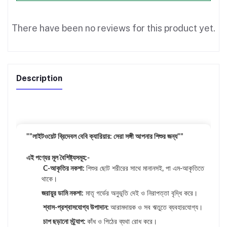
There have been no reviews for this product yet.
Description
""লাইটওয়েট ব্রিদেবল বেবি ক্যারিয়ার: সেরা সঙ্গী আপনার শিশুর জন্য""
এই পণ্যের মূল বৈশিষ্ট্যসমূহ:-
C-আকৃতির নকশা:
শিশুর ছোট শরীরের সাথে মানানসই, পা এম-আকৃতিতে
থাকে।
জরায়ুর ডামি নকশা:
মাতৃ গর্ভের অনুভূতি দেই ও নিরাপত্তা বৃদ্ধি করে।
শ্বাস-প্রশ্বাসযোগ্য উপাদান:
আরামদায়ক ও সব ঋতুতে ব্যবহারযোগ্য।
চাপ ছড়ানো স্ট্র্যাপ:
কাঁধ ও পিঠের ব্যথা রোধ করে।