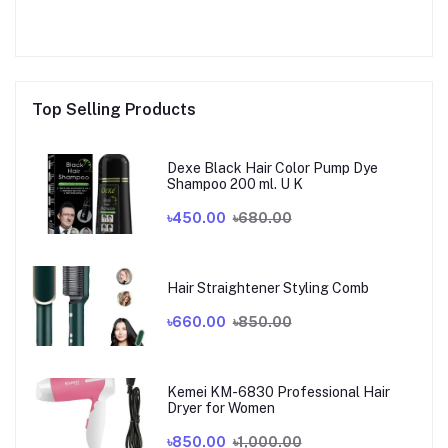
Top Selling Products
Dexe Black Hair Color Pump Dye
Shampoo 200 ml. U K
৳450.00
৳680.00
Hair Straightener Styling Comb
৳660.00
৳850.00
Kemei KM-6830 Professional Hair
Dryer for Women
৳850.00
৳1,000.00